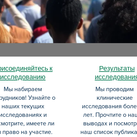
равленные на борьбу с употреблен
равленные на борьбу с употребле
хоактивных веществ и связанными с
оактивных веществ и связанными 
последствиями для здоровья.
последствиями для здоровья.
исоединяйтесь к
Результаты
исследованию
исследовани
Мы набираем
Мы проводим
рудников! Узнайте о
клинические
наших текущих
исследования боле
исследованиях и
лет. Прочтите о на
смотрите, имеете ли
выводах и посмотр
 право на участие.
наш список публика