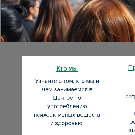
нап
нап
пси
псих
Пр
Кто мы
Узнайте о том, кто мы и
чем занимаемся в
сот
Центре по
употреблению
психоактивных веществ
по
и здоровью.
вы