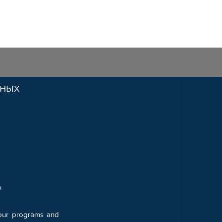
вных
о
 our programs and