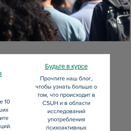
ием
нием
 ним
с ним
Будьте в курсе
я
Прочтите наш блог,
чтобы узнать больше о
том, что происходит в
е 10
CSUH и в области
ших
исследований
ите
употребления
ций.
психоактивных