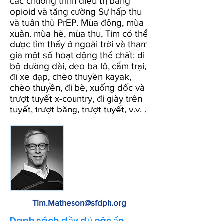
các chương trình điều trị bằng
opioid và tăng cường Sự hấp thu
và tuân thủ PrEP. Mùa đông, mùa
xuân, mùa hè, mùa thu, Tim có thể
được tìm thấy ở ngoài trời và tham
gia một số hoạt động thể chất: đi
bộ đường dài, đeo ba lô, cắm trại,
đi xe đạp, chèo thuyền kayak,
chèo thuyền, đi bè, xuống dốc và
trượt tuyết x-country, đi giày trên
tuyết, trượt băng, trượt tuyết, v.v. .
Tim.Matheson@sfdph.org
Danh sách đầy đủ các ấn