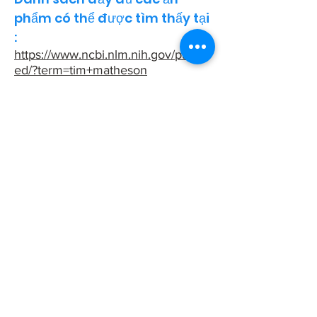
phẩm có thể được tìm thấy tại
:
https://www.ncbi.nlm.nih.gov/pubm
ed/?term=tim+matheson
Trung tâm sử dụng chất gây
nghiện và sức khỏe
Sở Y tế Công cộng San Francisco
25 Đại lộ Van Ness, Suite 500
San Francisco, CA 94102
2024 CSUH. Sở Y tế Công cộng San Francisco.
The Department of Public Health wants to
ensure that our programs and services are
accessible to the public. We follow website rules
for accessibility (
WCAG 2.1, Level AA
) and
language access (
San Francisco Language
Access Ordinance
). If something on this website