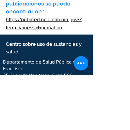
publicaciones se puede
encontrar en
:
https://pubmed.ncbi.nlm.nih.gov/?
term=vanessa+mcmahan
Centro sobre uso de sustancias y
salud
Departamento de Salud Pública de San
Francisco
25 Avenida Van Ness, Suite 500
San Francisco, CA 94102
2024 CSUH. Departamento de Salud Pública de
San Francisco.
The Department of Public Health wants to
ensure that our programs and services are
accessible to the public. We follow website rules
for accessibility (
WCAG 2.1, Level AA
) and
language access (
San Francisco Language