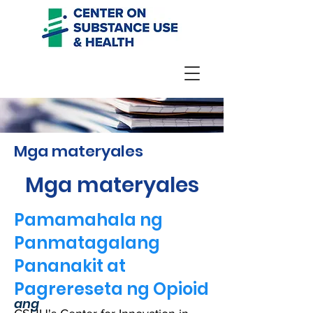
Mga materyales
Mga materyales
Pamamahala ng
Panmatagalang
Pananakit
at
Pagrereseta ng Opioid
ang