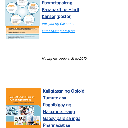
Panmatagalang
Pananakit na Hindi
Kanser
(poster)
edisyon ng California
Pambansang edisyon
Huling na-
update: M
ay 2019
Kaligtasan ng Opioid:
Tumutok sa
Pagbibigay ng
Naloxone: Isang
Gabay para sa mga
Pharmacist sa