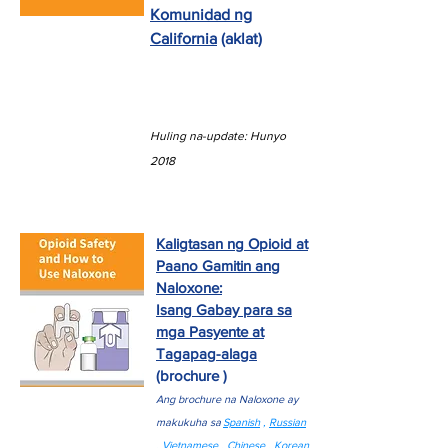
Komunidad ng
California
(aklat)
Huling na-update: Hunyo
2018
Kaligtasan ng Opioid at
Paano Gamitin ang
Naloxone:
Isang Gabay para sa
mga Pasyente at
Tagapag-alaga
(brochure
)
Ang brochure na Naloxone ay
makukuha sa
Spanish
,
Russian
,
Vietnamese
,
Chinese
,
Korean