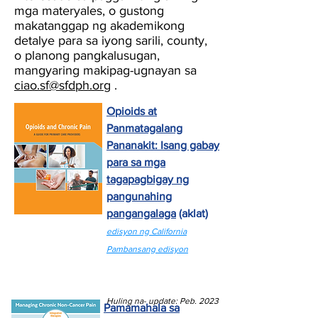
mga materyales, o gustong
makatanggap ng akademikong
detalye para sa iyong sarili, county,
o planong pangkalusugan,
mangyaring makipag-ugnayan sa
ciao.sf@sfdph.org
.
Opioids at
Panmatagalang
Pananakit: Isang gabay
para sa mga
tagapagbigay ng
pangunahing
pangangalaga
(aklat)
edisyon ng California
Pambansang edisyon
Huling na-
update: Peb. 2023
Pamamahala sa