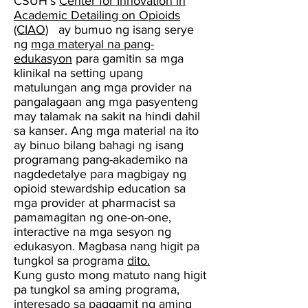
CSUH's
Center for Innovation in
Academic Detailing on Opioids
(CIAO)
ay bumuo ng isang serye
ng
mga materyal na pang-
edukasyon
para gamitin sa mga
klinikal na setting upang
matulungan ang mga provider na
pangalagaan ang mga pasyenteng
may talamak na sakit na hindi dahil
sa kanser.
Ang mga material
na ito
ay binuo bilang bahagi ng isang
programang pang-akademiko na
nagdedetalye para magbigay ng
opioid stewardship education sa
mga provider at pharmacist sa
pamamagitan ng one-on-one,
interactive na mga sesyon ng
edukasyon. Magbasa nang higit pa
tungkol sa programa
dito.
Kung gusto mong matuto nang higit
pa tungkol sa aming programa,
interesado sa paggamit ng aming