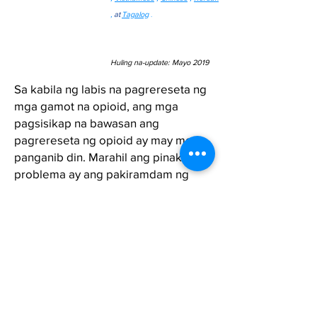
,
at
Tagalog
.
Huling na-update: Mayo 2019
Sa kabila ng labis na pagrereseta ng
mga gamot na opioid, ang mga
pagsisikap na bawasan ang
pagrereseta ng opioid ay may mga
panganib din. Marahil ang pinaka-
problema ay ang pakiramdam ng
pag-abandona na nararanasan ng
mga pasyente. Sampu-sampung
libong mga pasyente sa US na
tumatanggap ng mga opioid ay
napipilitang humanap ng mga
bagong provider bawat taon. Ilang
clinician ang handang tumulong sa
pangangalaga sa mga pasyenteng